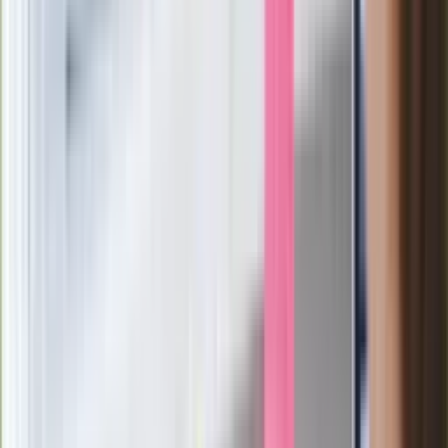
nieruchomości. Prezydent podpisał
ustawę deweloperską
Koniec ery Zełenskiego w Ukrainie.
Sondaż wyborczy nie pozostawia
złudzeń
Bulwersujący incydent w centrum
Warszawy. Policja ujawnia informacje
Rok prezydentury Karola Nawrockiego.
Taką ocenę wystawili mu Polacy
[SONDAŻ]
Śmierć 12-letniej Eli z Krakowa.
Prokuratura znalazła pamiętnik
dziewczynki